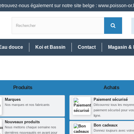
trouvez-nous également sur notre site belge : www.poisson-or
Eau douce
Koi et Bassin
Contact
Magasin & 
Produits
Achats
Marques
Paiement sécurisé
Nos marques et nos fabricants
Découvrez tous les moyen
paiement sécurisé pour vos
ligne.
Nouveaux produits
Bon cadeaux
Nous mettons chaque semaine nos
Donnez toujours avec votre
dernières nouveautés en avant pour