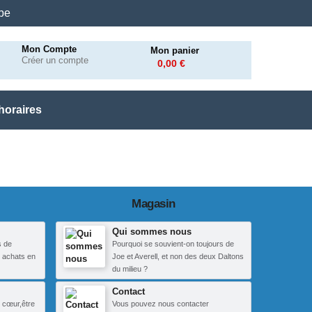
.be
Mon Compte
Mon panier
Créer un compte
0,00 €
horaires
Magasin
Qui sommes nous
s de
Pourquoi se souvient-on toujours de
 achats en
Joe et Averell, et non des deux Daltons
du milieu ?
Contact
 cœur,être
Vous pouvez nous contacter