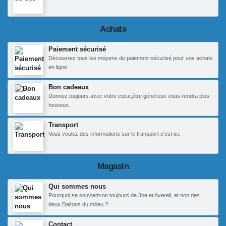
Achats
Paiement sécurisé
Découvrez tous les moyens de paiement sécurisé pour vos achats
en ligne.
Bon cadeaux
Donnez toujours avec votre cœur,être généreux vous rendra plus
heureux.
Transport
Vous voulez des informations sur le transport c'est ici.
Magasin
Qui sommes nous
Pourquoi se souvient-on toujours de Joe et Averell, et non des
deux Daltons du milieu ?
Contact