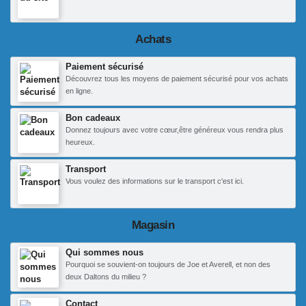
Achats
Paiement sécurisé
Découvrez tous les moyens de paiement sécurisé pour vos achats
en ligne.
Bon cadeaux
Donnez toujours avec votre cœur,être généreux vous rendra plus
heureux.
Transport
Vous voulez des informations sur le transport c'est ici.
Magasin
Qui sommes nous
Pourquoi se souvient-on toujours de Joe et Averell, et non des
deux Daltons du milieu ?
Contact