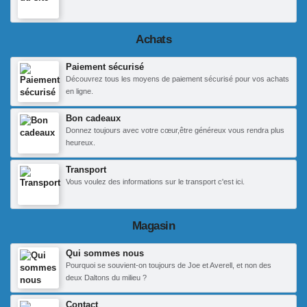
Achats
Paiement sécurisé
Découvrez tous les moyens de paiement sécurisé pour vos achats
en ligne.
Bon cadeaux
Donnez toujours avec votre cœur,être généreux vous rendra plus
heureux.
Transport
Vous voulez des informations sur le transport c'est ici.
Magasin
Qui sommes nous
Pourquoi se souvient-on toujours de Joe et Averell, et non des
deux Daltons du milieu ?
Contact