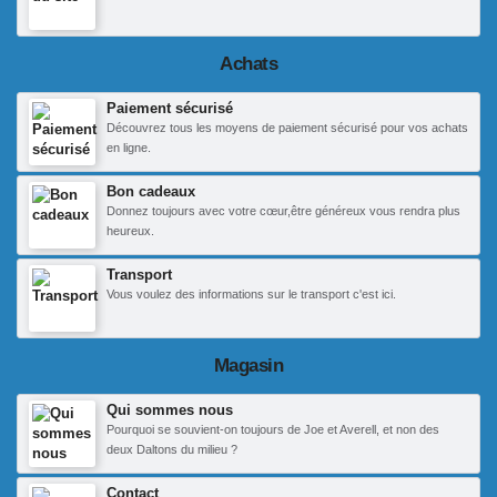
Achats
Paiement sécurisé
Découvrez tous les moyens de paiement sécurisé pour vos achats
en ligne.
Bon cadeaux
Donnez toujours avec votre cœur,être généreux vous rendra plus
heureux.
Transport
Vous voulez des informations sur le transport c'est ici.
Magasin
Qui sommes nous
Pourquoi se souvient-on toujours de Joe et Averell, et non des
deux Daltons du milieu ?
Contact