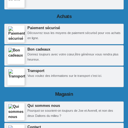
Achats
Paiement sécurisé
Découvrez tous les moyens de paiement sécurisé pour vos achats
en ligne.
Bon cadeaux
Donnez toujours avec votre cœur,être généreux vous rendra plus
heureux.
Transport
Vous voulez des informations sur le transport c'est ici.
Magasin
Qui sommes nous
Pourquoi se souvient-on toujours de Joe et Averell, et non des
deux Daltons du milieu ?
Contact