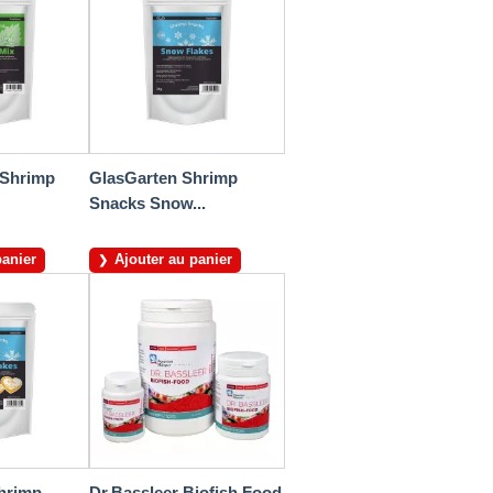
 Shrimp
GlasGarten Shrimp
Snacks Snow...
panier
Ajouter au panier
hrimp
Dr.Bassleer Biofish Food