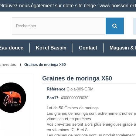
trouvez-nous également sur notre site belge : www.poisson-or
Eau douce
Koi et Bassin
Contact
Magasin & 
 crevettes
Graines de moringa X50
Graines de moringa X50
Référence
Gioia-009-GRM
Ean13:
4000000009030
Lot de 50 Graines de moringa
Les graines de moringa sont extrêmement riches 
vitamines et en protéines.
Vos crevettes seront alors plus énergiques grâce à
en vitamines C, E et A.
Les graines de moringa sont un produit totalement 