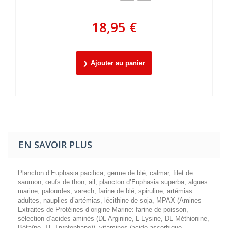
18,95 €
Ajouter au panier
EN SAVOIR PLUS
Plancton d’Euphasia pacifica, germe de blé, calmar, filet de
saumon, œufs de thon, ail, plancton d’Euphasia superba, algues
marine, palourdes, varech, farine de blé, spiruline, artémias
adultes, nauplies d’artémias, lécithine de soja, MPAX (Amines
Extraites de Protéines d’origine Marine: farine de poisson,
sélection d’acides aminés (DL Arginine, L-Lysine, DL Méthionine,
Bétaïne, TL Tryptophane)), vitamines (acide ascorbique