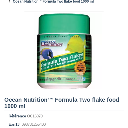
Ocean Nutrition™ Formula Two flake food 1000 ml
Agrandir l'image
Ocean Nutrition™ Formula Two flake food
1000 ml
Référence
OC16070
Ean13:
098731255400