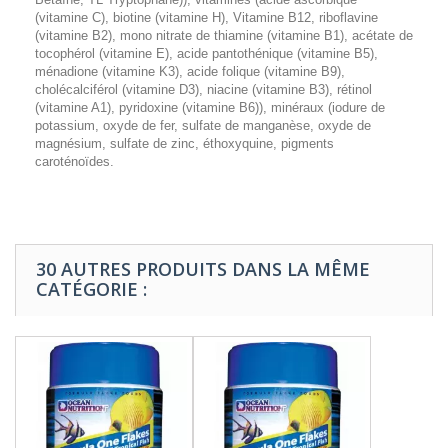
(vitamine C), biotine (vitamine H), Vitamine B12, riboflavine
(vitamine B2), mono nitrate de thiamine (vitamine B1), acétate de
tocophérol (vitamine E), acide pantothénique (vitamine B5),
ménadione (vitamine K3), acide folique (vitamine B9),
cholécalciférol (vitamine D3), niacine (vitamine B3), rétinol
(vitamine A1), pyridoxine (vitamine B6)), minéraux (iodure de
potassium, oxyde de fer, sulfate de manganèse, oxyde de
magnésium, sulfate de zinc, éthoxyquine, pigments
caroténoïdes.
30 AUTRES PRODUITS DANS LA MÊME
CATÉGORIE :