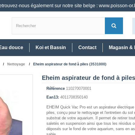
trouvez-nous également sur notre site belge : www.poisson-or
Eau douce
Koi et Bassin
Contact
Magasin & 
Nettoyage
Eheim aspirateur de fond à piles (3531000)
Eheim aspirateur de fond à pile
Référence
110270070001
Ean13:
4011708350140
EHEIM Quick Vac Pro est un aspirateur électrique
piles, conçu pour le nettoyage et l'entretien du sol 
substrat de votre aquarium. Il permet de retirer tou
saletés en suspension ainsi que tous les résidus 
déposés sur le fond de votre aquarium, sans en asp
sable.