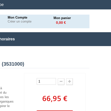
.be
Mon Compte
Mon panier
Créer un compte
0,00 €
horaires
s (3531000)
 à
et du
66,95 €
tes les
organiques
irer le