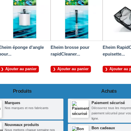
Eheim éponge d'angle
Eheim brosse pour
Eheim RapidC
pour...
rapidCleaner...
epuisette...
Ajouter au panier
Ajouter au panier
Ajouter au 
Produits
Achats
Marques
Paiement sécurisé
Nos marques et nos fabricants
Découvrez tous les moyen
paiement sécurisé pour vos
ligne.
Nouveaux produits
Bon cadeaux
Nous mettons chaque semaine nos