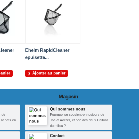
leaner
Eheim RapidCleaner
epuisette...
panier
Ajouter au panier
Magasin
Qui sommes nous
s de
Pourquoi se souvient-on toujours de
 achats en
Joe et Averell, et non des deux Daltons
du milieu ?
Contact