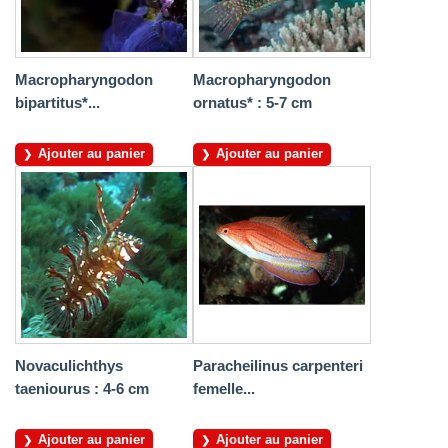
Macropharyngodon
Macropharyngodon
bipartitus*...
ornatus* : 5-7 cm
Ajouter au panier
Ajouter au panier
Novaculichthys
Paracheilinus carpenteri
taeniourus : 4-6 cm
femelle...
Ajouter au panier
Ajouter au panier