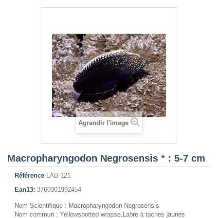
Agrandir l'image
Macropharyngodon Negrosensis * : 5-7 cm
Référence
LAB-121
Ean13:
3760301992454
Nom Scientifique : Macropharyngodon Negrosensis
Nom commun : Yellowspotted wrasse,Labre à taches jaunes