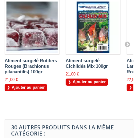
Aliment surgelé Rotifers
Aliment surgelé
Alim
Rouges (Brachionus
Cichlidés Mix 100gr
Larv
pilacantilis) 100gr
Roug
21,00 €
21,00 €
22,50 
Ajouter au panier
Ajouter au panier
Aj
30 AUTRES PRODUITS DANS LA MÊME
CATÉGORIE :