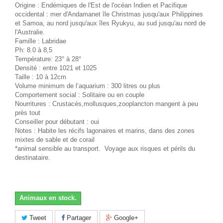
Origine : Endémiques de l'Est de l'océan Indien et Pacifique
occidental : mer d'Andamanet île Christmas jusqu'aux Philippines
et Samoa, au nord jusqu'aux îles Ryukyu, au sud jusqu'au nord de
l'Australie.
Famille : Labridae
Ph: 8.0 à 8,5
Température: 23° à 28°
Densité : entre 1021 et 1025
Taille : 10 à 12cm
Volume minimum de l’aquarium : 300 litres ou plus
Comportement social : Solitaire ou en couple
Nourritures : Crustacés,mollusques,zooplancton mangent à peu
près tout
Conseiller pour débutant : oui
Notes : Habite les récifs lagonaires et marins, dans des zones
mixtes de sable et de corail
*animal sensible au transport. Voyage aux risques et périls du
destinataire.
Animaux en stock.
Tweet
Partager
Google+