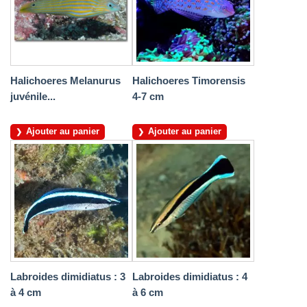
Halichoeres Melanurus
Halichoeres Timorensis
juvénile...
4-7 cm
Ajouter au panier
Ajouter au panier
Labroides dimidiatus : 3
Labroides dimidiatus : 4
à 4 cm
à 6 cm