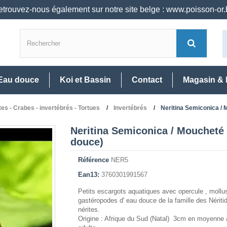
trouvez-nous également sur notre site belge : www.poisson-or
Eau douce
Koi et Bassin
Contact
Magasin & 
es - Crabes - invertébrés - Tortues
Invertébrés
Neritina Semiconica /
Neritina Semiconica / Moucheté
douce)
Référence
NER5
Ean13:
3760301991567
Petits escargots aquatiques avec opercule , moll
gastéropodes d' eau douce de la famille des Néritid
nérites.
Origine : Afrique du Sud (Natal) 3cm en moyenne à