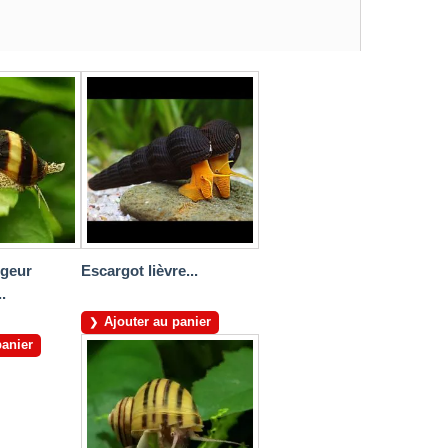
geur
Escargot lièvre...
.
Ajouter au panier
panier