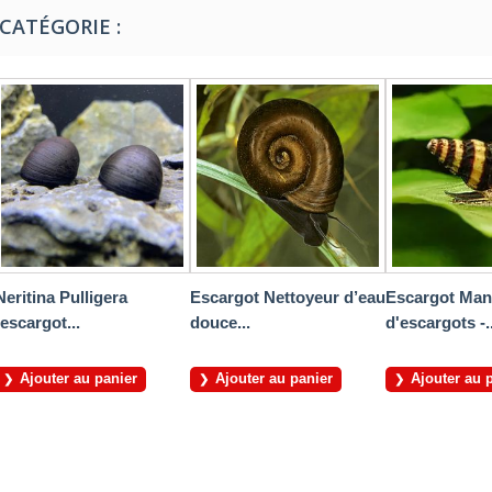
CATÉGORIE :
Neritina Pulligera
Escargot Nettoyeur d’eau
Escargot Man
(escargot...
douce...
d'escargots -..
Ajouter au panier
Ajouter au panier
Ajouter au 