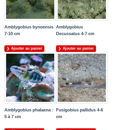
Amblygobius bynoensis
Amblygobius
7-10 cm
Decussatus 4-7 cm
Ajouter au panier
Ajouter au panier
Amblygobius phalaena :
Fusigobius pallidus 4-6
5 à 7 cm
cm