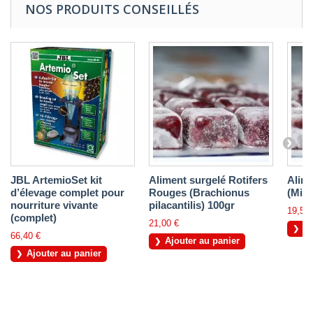
NOS PRODUITS CONSEILLÉS
JBL ArtemioSet kit
Aliment surgelé Rotifers
Alime
d’élevage complet pour
Rouges (Brachionus
(Mini
nourriture vivante
pilacantilis) 100gr
19,50 
(complet)
21,00 €
Aj
66,40 €
Ajouter au panier
Ajouter au panier