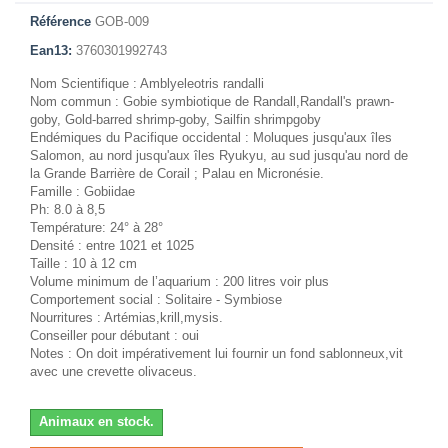
Référence
GOB-009
Ean13:
3760301992743
Nom Scientifique : Amblyeleotris randalli
Nom commun : Gobie symbiotique de Randall,Randall's prawn-
goby, Gold-barred shrimp-goby, Sailfin shrimpgoby
Endémiques du Pacifique occidental : Moluques jusqu'aux îles
Salomon, au nord jusqu'aux îles Ryukyu, au sud jusqu'au nord de
la Grande Barrière de Corail ; Palau en Micronésie.
Famille : Gobiidae
Ph: 8.0 à 8,5
Température: 24° à 28°
Densité : entre 1021 et 1025
Taille : 10 à 12 cm
Volume minimum de l’aquarium : 200 litres voir plus
Comportement social : Solitaire - Symbiose
Nourritures : Artémias,krill,mysis.
Conseiller pour débutant : oui
Notes : On doit impérativement lui fournir un fond sablonneux,vit
avec une crevette olivaceus.
Animaux en stock.