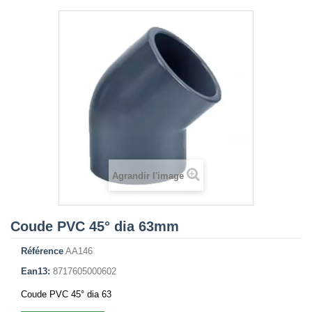
Agrandir l'image
Coude PVC 45° dia 63mm
Référence
AA146
Ean13:
8717605000602
Coude PVC 45° dia 63