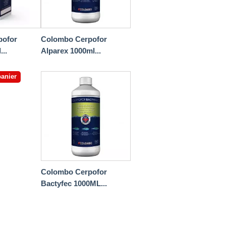
pofor
Colombo Cerpofor
...
Alparex 1000ml...
panier
Colombo Cerpofor
Bactyfec 1000ML...