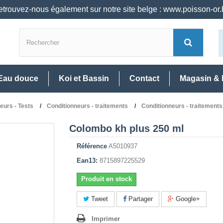
trouvez-nous également sur notre site belge : www.poisson-or
Eau douce
Koi et Bassin
Contact
Magasin & 
neurs - Tests
Conditionneurs - traitements
Conditionneurs - traitement
Colombo kh plus 250 ml
Référence
A5010937
Ean13:
8715897225529
Produit en stock
Tweet
Partager
Google+
Imprimer