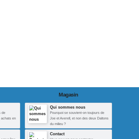
Magasin
Qui sommes nous
s de
Pourquoi se souvient-on toujours de
 achats en
Joe et Averell, et non des deux Daltons
du milieu ?
Contact