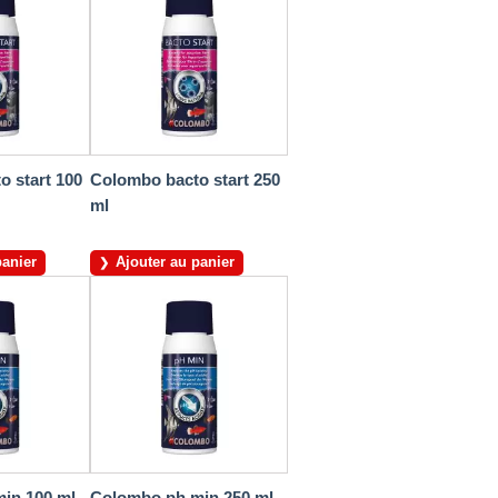
 start 100
Colombo bacto start 250
ml
panier
Ajouter au panier
in 100 ml
Colombo ph min 250 ml