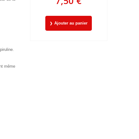
7,50 €
Ajouter au panier
piruline.
rant même