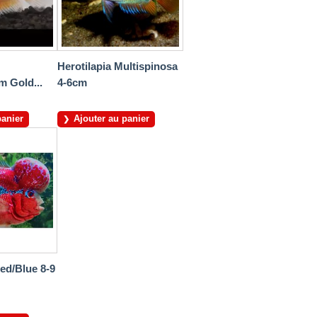
Herotilapia Multispinosa
m Gold...
4-6cm
panier
Ajouter au panier
ed/Blue 8-9