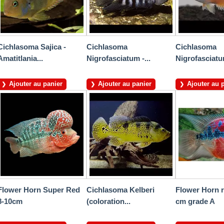
Cichlasoma Sajica -
Cichlasoma
Cichlasoma
Amatitlania...
Nigrofasciatum -...
Nigrofasciatu
Ajouter au panier
Ajouter au panier
Ajouter au 
Flower Horn Super Red
Cichlasoma Kelberi
Flower Horn r
8-10cm
(coloration...
cm grade A