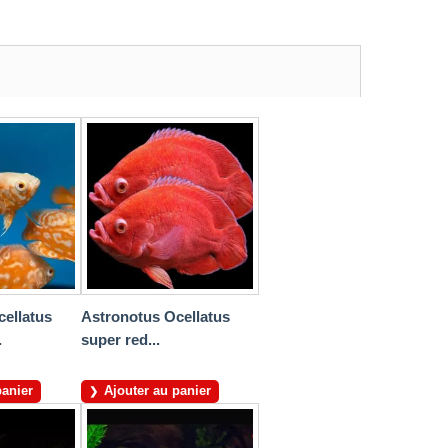
ellatus
Astronotus Ocellatus
.
super red...
panier
Ajouter au panier