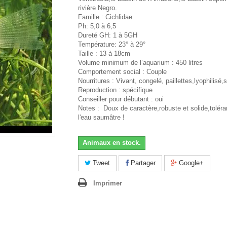
rivière Negro.
Famille : Cichlidae
Ph: 5,0 à 6,5
Dureté GH: 1 à 5GH
Température: 23° à 29°
Taille : 13 à 18cm
Volume minimum de l’aquarium : 450 litres
Comportement social : Couple
Nourritures : Vivant, congelé, paillettes,lyophilisé,s
Reproduction : spécifique
Conseiller pour débutant : oui
Notes : Doux de caractère,robuste et solide,tolé
l'eau saumâtre !
Animaux en stock.
Tweet
Partager
Google+
Imprimer