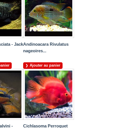
ciata - Jack
Andinoacara Rivulatus
nageoires...
panier
Ajouter au panier
lvini -
Cichlasoma Perroquet