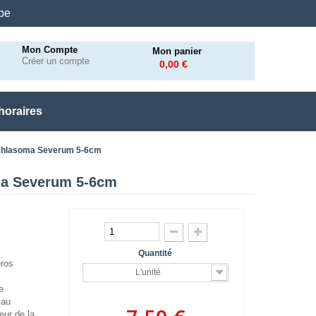
.be
Mon Compte
Mon panier
Créer un compte
0,00 €
horaires
ichlasoma Severum 5-6cm
ma Severum 5-6cm
Quantité
ros
L'unité
e
 au
eur de la