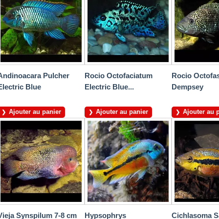
Andinoacara Pulcher
Rocio Octofaciatum
Rocio Octofas
Electric Blue
Electric Blue...
Dempsey
Ajouter au panier
Ajouter au panier
Ajouter au 
Vieja Synspilum 7-8 cm
Hypsophrys
Cichlasoma Sa