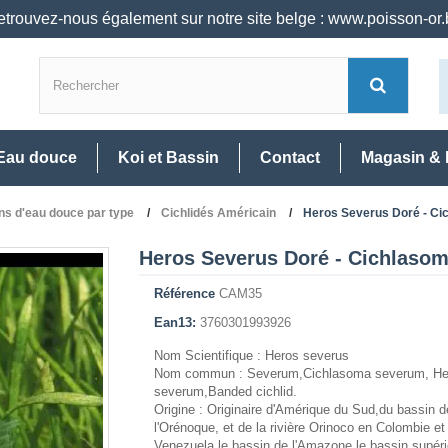
trouvez-nous également sur notre site belge : www.poisson-or
Eau douce
Koi et Bassin
Contact
Magasin & 
ns d'eau douce par type
Cichlidés Américain
Heros Severus Doré - C
Heros Severus Doré - Cichlaso
Référence
CAM35
Ean13:
3760301993926
Nom Scientifique : Heros severus
Nom commun : Severum,Cichlasoma severum, He
severum,Banded cichlid.
Origine : Originaire d'Amérique du Sud,du bassin d
l'Orénoque, et de la rivière Orinoco en Colombie et
Venezuela,le bassin de l'Amazone,le bassin supéri