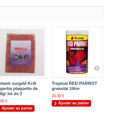
iment surgelé Krill
Tropical RED PARROT
Tropical 
perba plaquette de
granulat 1litre
RED&GR
0gr lot de 3
STICKS 1
24,00 €
,00 €
23,20 €
Ajouter au panier
Ajouter au panier
Ajouter