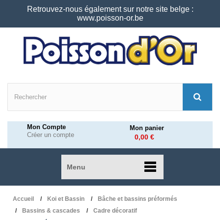
Retrouvez-nous également sur notre site belge :
www.poisson-or.be
Mon Compte
Mon panier
Créer un compte
0,00 €
Menu
Accueil
Koi et Bassin
Bâche et bassins préformés
Bassins & cascades
Cadre décoratif