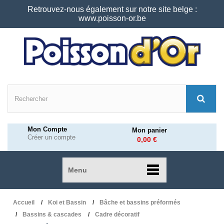
Retrouvez-nous également sur notre site belge :
www.poisson-or.be
Mon Compte
Mon panier
Créer un compte
0,00 €
Menu
Accueil
Koi et Bassin
Bâche et bassins préformés
Bassins & cascades
Cadre décoratif