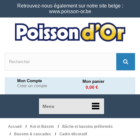
Retrouvez-nous également sur notre site belge :
www.poisson-or.be
Mon Compte
Mon panier
Créer un compte
0,00 €
Menu
Accueil
Koi et Bassin
Bâche et bassins préformés
Bassins & cascades
Cadre décoratif