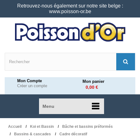
Retrouvez-nous également sur notre site belge :
www.poisson-or.be
Mon Compte
Mon panier
Créer un compte
0,00 €
Menu
Accueil
Koi et Bassin
Bâche et bassins préformés
Bassins & cascades
Cadre décoratif