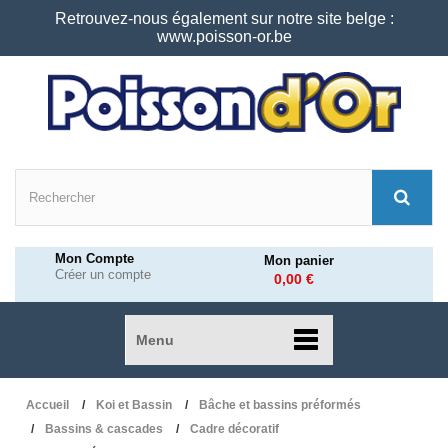
Retrouvez-nous également sur notre site belge :
www.poisson-or.be
Mon Compte
Mon panier
Créer un compte
0,00 €
Menu
Accueil
Koi et Bassin
Bâche et bassins préformés
Bassins & cascades
Cadre décoratif