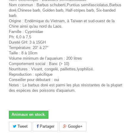
Nom commun : Barbus schuberti,Puntius semifasciolatus,Barbus
doré,Chinese barb, Golden barb, Half-stripes barb, Six-banded
barb.
Origine : Endémique du Vietnam, à Taïwan et sud-ouest de la
Chine ainsi qu'au nord du Laos.
Famille : Cyprinidae
Ph: 6,0 à 7,5
Dureté GH: 3 à 15GH
Température: 20° à 27°
Taille : 8 à 10cm
Volume minimum de l’aquarium : 200 litres
Comportement social : Banc (> 10)
Nourritures : Vivant, congelé, paillettes,lyophilisé.
Reproduction : spécifique
Conseiller pour débutant : oui
Notes : Le barbus doré est parmi les plus résistantes de la plupart
des espèces des poissons d'aquarium.
Animaux en stock.
Tweet
Partager
Google+