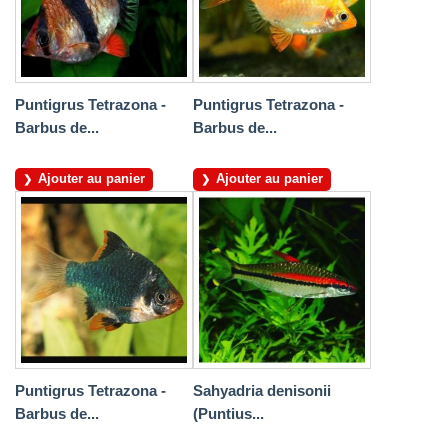
Puntigrus Tetrazona -
Puntigrus Tetrazona -
Barbus de...
Barbus de...
Ajouter au panier
Ajouter au panier
Puntigrus Tetrazona -
Sahyadria denisonii
Barbus de...
(Puntius...