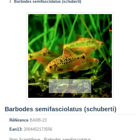
Barbodes semifasciolatus (schuberti)
Agrandir l'image
Barbodes semifasciolatus (schuberti)
Référence
BARB-23
Ean13:
2004452173556
Nom Scientifique : Barbodes semifasciolatus