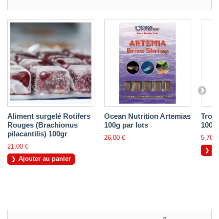
Aliment surgelé Rotifers
Ocean Nutrition Artemias
Trop
Rouges (Brachionus
100g par lots
100m
pilacantilis) 100gr
26,00 €
5,70 €
21,00 €
Aj
Ajouter au panier