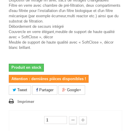
Dispositif de filtrage fin avec sacs de filtrages changeables
Filtre en verre avec chambre de pré-filtration, deux compartiments
d'eau filtrée pour l’installation d'un filtre biologique et d'un filtre
mécanique (par exemple écumeur,multi reactor etc.) ainsi que du
substrat de filtration.
Débordement de secours intégré
Couvercle en verre élégant,meuble de support de haute qualité
avec « SoftClose », décor
Meuble de support de haute qualité avec « SoftClose », décor
blanc brillant.
Produit en stock
Attention : dernières pièces disponibles !
Tweet
Partager
Google+
Imprimer