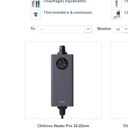
Chauffages Aquatlantis
Ch
Thermomètre & ventouses
Câ
Tri
Montrer
--
48
Chihiros Heater Pro 16-22mm
Ch