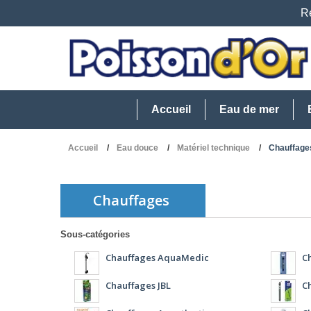
Re
Accueil
Eau de mer
Accueil
Eau douce
Matériel technique
Chauffage
Chauffages
Sous-catégories
Chauffages AquaMedic
C
Chauffages JBL
C