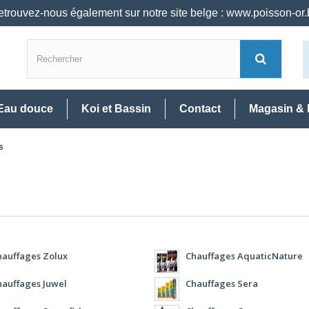
trouvez-nous également sur notre site belge : www.poisson-or
Eau douce
Koi et Bassin
Contact
Magasin & 
s
hauffages Zolux
Chauffages AquaticNature
hauffages Juwel
Chauffages Sera