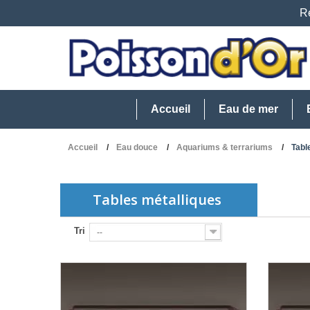
Re
Accueil
Eau de mer
Accueil
Eau douce
Aquariums & terrariums
Tabl
Tables métalliques
Tri
--