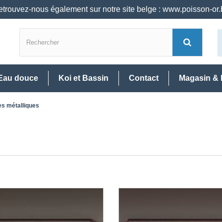
trouvez-nous également sur notre site belge : www.poisson-or
Eau douce
Koi et Bassin
Contact
Magasin & 
es métalliques