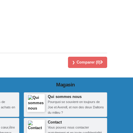
Comparer (
0
)
Magasin
Qui sommes nous
s de
Pourquoi se souvient-on toujours de
 achats en
Joe et Averell, et non des deux Daltons
du milieu ?
Contact
 cœur,être
Vous pouvez nous contacter
heureux.
gratuitement et en toute confidentialité.