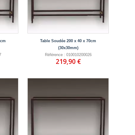
0cm
Table Soudée 200 x 40 x 70cm
(30x30mm)
7
Référence : 010010200026
219,90 €