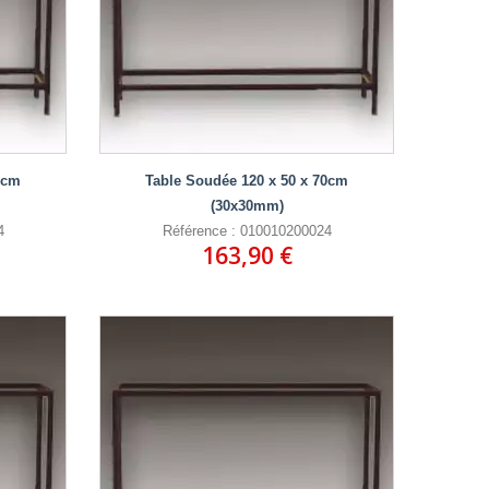
0cm
Table Soudée 120 x 50 x 70cm
(30x30mm)
4
Référence : 010010200024
163,90 €