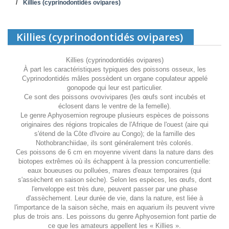
Killies (cyprinodontidés ovipares)
Killies (cyprinodontidés ovipares)
Killies (cyprinodontidés ovipares)
À part les caractéristiques typiques des poissons osseux, les
Cyprinodontidés mâles possèdent un organe copulateur appelé
gonopode qui leur est particulier.
Ce sont des poissons ovovivipares (les œufs sont incubés et
éclosent dans le ventre de la femelle).
Le genre Aphyosemion regroupe plusieurs espèces de poissons
originaires des régions tropicales de l'Afrique de l'ouest (aire qui
s'étend de la Côte d'Ivoire au Congo); de la famille des
Nothobranchiidae, ils sont généralement très colorés.
Ces poissons de 6 cm en moyenne vivent dans la nature dans des
biotopes extrêmes où ils échappent à la pression concurrentielle:
eaux boueuses ou polluées, mares d'eaux temporaires (qui
s'assèchent en saison sèche). Selon les espèces, les œufs, dont
l'enveloppe est très dure, peuvent passer par une phase
d'assèchement. Leur durée de vie, dans la nature, est liée à
l'importance de la saison sèche, mais en aquarium ils peuvent vivre
plus de trois ans. Les poissons du genre Aphyosemion font partie de
ce que les amateurs appellent les « Killies ».