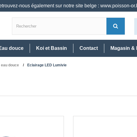
trouvez-nous également sur notre site belge : www.poisson-or
Eau douce
Koi et Bassin
Contact
Magasin & 
s eau douce
Eclairage LED Lumivie