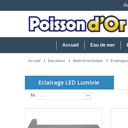
Re
Accueil
Eau de mer
Accueil
Eau douce
Matériel technique
Eclairage
Eclairage LED Lumivie
Tri
--