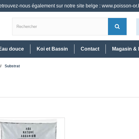
trouvez-nous également sur notre site belge : www.poisson-or
Eau douce
Koi et Bassin
Contact
Magasin & 
Substrat