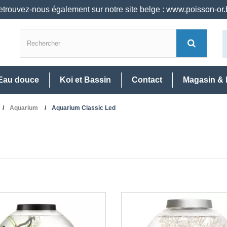
trouvez-nous également sur notre site belge : www.poisson-or
Eau douce
Koi et Bassin
Contact
Magasin & 
Aquarium
Aquarium Classic Led