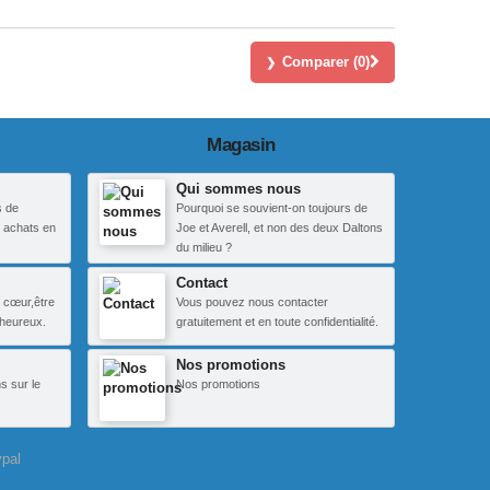
Comparer (
0
)
Magasin
Qui sommes nous
s de
Pourquoi se souvient-on toujours de
 achats en
Joe et Averell, et non des deux Daltons
du milieu ?
Contact
 cœur,être
Vous pouvez nous contacter
heureux.
gratuitement et en toute confidentialité.
Nos promotions
s sur le
Nos promotions