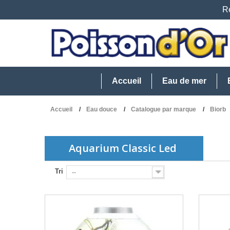
Re
Accueil
Eau de mer
Accueil
Eau douce
Catalogue par marque
Biorb
Aquarium Classic Led
Tri
--