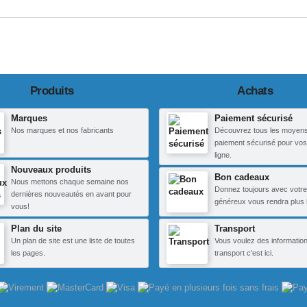
Produits
Achats
Marques
Paiement sécurisé
Nos marques et nos fabricants
Découvrez tous les moyen
paiement sécurisé pour vos
ligne.
Nouveaux produits
Bon cadeaux
Nous mettons chaque semaine nos
Donnez toujours avec votre
dernières nouveautés en avant pour
généreux vous rendra plus 
vous!
Plan du site
Transport
Un plan de site est une liste de toutes
Vous voulez des information
les pages.
transport c'est ici.