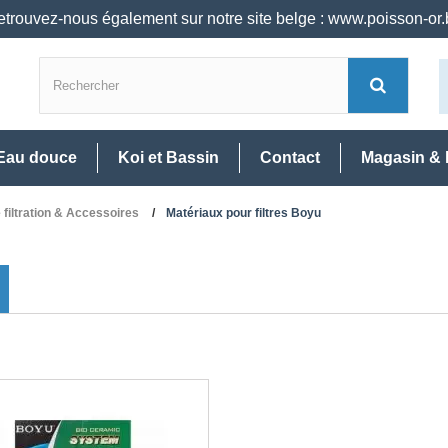
trouvez-nous également sur notre site belge : www.poisson-or
Eau douce
Koi et Bassin
Contact
Magasin & 
filtration & Accessoires
Matériaux pour filtres Boyu