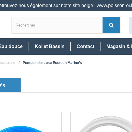
trouvez-nous également sur notre site belge : www.poisson-or
Eau douce
Koi et Bassin
Contact
Magasin & 
doseuses
Pompes doseuse Ecotech Marine’s
e’s