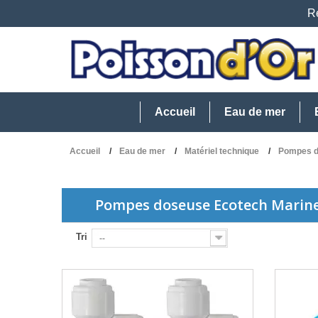
Re
Accueil
Eau de mer
Accueil
Eau de mer
Matériel technique
Pompes 
Pompes doseuse Ecotech Marin
Tri
--