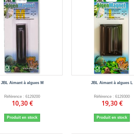
JBL Aimant à algues M
JBL Aimant à algues L
Référence : 6129200
Référence : 6129300
10,30 €
19,30 €
Produit en stock
Produit en stock