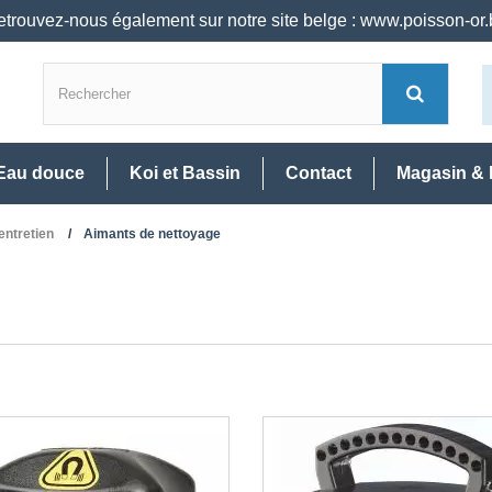
trouvez-nous également sur notre site belge : www.poisson-or
Eau douce
Koi et Bassin
Contact
Magasin & 
entretien
Aimants de nettoyage