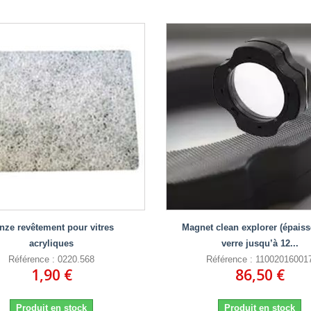
nze revêtement pour vitres
Magnet clean explorer (épaiss
acryliques
verre jusqu’à 12...
Référence : 0220.568
Référence : 11002016001
1,90 €
86,50 €
Produit en stock
Produit en stock