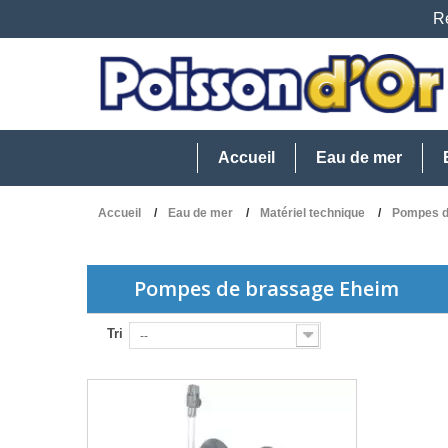
Re
Accueil
Eau de mer
Accueil
Eau de mer
Matériel technique
Pompes d
Pompes de brassage Eheim
Tri
--