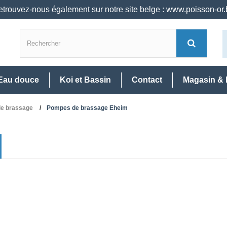
trouvez-nous également sur notre site belge : www.poisson-or
Eau douce
Koi et Bassin
Contact
Magasin & 
e brassage
Pompes de brassage Eheim