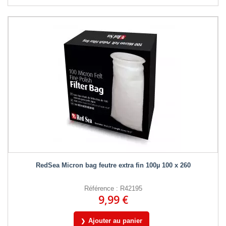
RedSea Micron bag feutre extra fin 100µ 100 x 260
Référence : R42195
9,99 €
Ajouter au panier