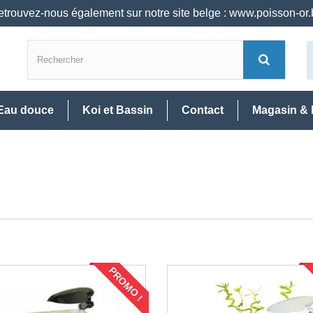
trouvez-nous également sur notre site belge : www.poisson-or
Eau douce
Koi et Bassin
Contact
Magasin & 
PROMO !