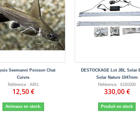
psis Seemanni Poisson Chat
DESTOCKAGE Lot JBL Solar Ef
Cuivre
Solar Nature 1047mm
Référence : ARI1
Référence : 6191500
12,50 €
330,00 €
Animaux en stock.
Produit en stock