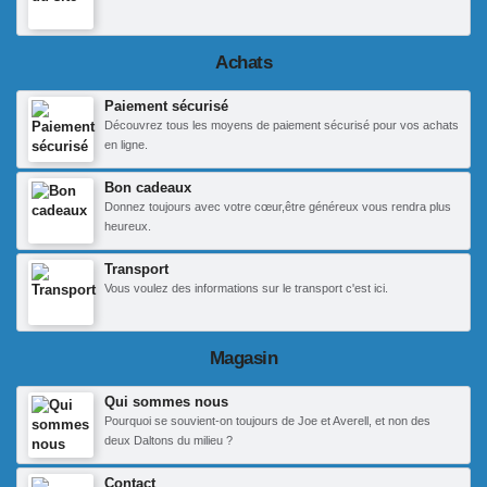
Achats
Paiement sécurisé
Découvrez tous les moyens de paiement sécurisé pour vos achats
en ligne.
Bon cadeaux
Donnez toujours avec votre cœur,être généreux vous rendra plus
heureux.
Transport
Vous voulez des informations sur le transport c'est ici.
Magasin
Qui sommes nous
Pourquoi se souvient-on toujours de Joe et Averell, et non des
deux Daltons du milieu ?
Contact