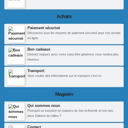
Achats
Paiement sécurisé
Découvrez tous les moyens de paiement sécurisé pour vos achats
en ligne.
Bon cadeaux
Donnez toujours avec votre cœur,être généreux vous rendra plus
heureux.
Transport
Vous voulez des informations sur le transport c'est ici.
Magasin
Qui sommes nous
Pourquoi se souvient-on toujours de Joe et Averell, et non des
deux Daltons du milieu ?
Contact