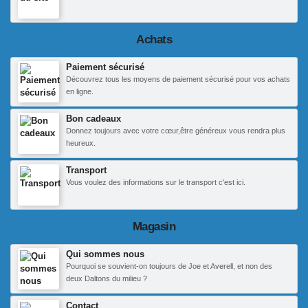
Achats
Paiement sécurisé
Découvrez tous les moyens de paiement sécurisé pour vos achats
en ligne.
Bon cadeaux
Donnez toujours avec votre cœur,être généreux vous rendra plus
heureux.
Transport
Vous voulez des informations sur le transport c'est ici.
Magasin
Qui sommes nous
Pourquoi se souvient-on toujours de Joe et Averell, et non des
deux Daltons du milieu ?
Contact