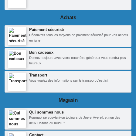
Achats
Paiement sécurisé
Découvrez tous les moyens de paiement sécurisé pour vos achats
en ligne.
Bon cadeaux
Donnez toujours avec votre cœur,être généreux vous rendra plus
heureux.
Transport
Vous voulez des informations sur le transport c'est ici.
Magasin
Qui sommes nous
Pourquoi se souvient-on toujours de Joe et Averell, et non des
deux Daltons du milieu ?
Contact