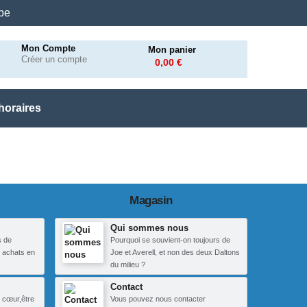
.be
Mon Compte
Mon panier
Créer un compte
0,00 €
horaires
Magasin
Qui sommes nous
s de
Pourquoi se souvient-on toujours de
 achats en
Joe et Averell, et non des deux Daltons
du milieu ?
Contact
 cœur,être
Vous pouvez nous contacter