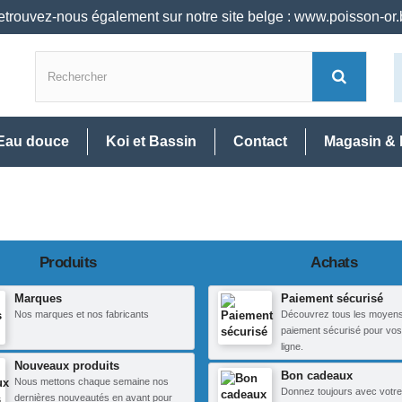
trouvez-nous également sur notre site belge : www.poisson-or
Eau douce
Koi et Bassin
Contact
Magasin & 
Produits
Achats
Marques
Paiement sécurisé
Nos marques et nos fabricants
Découvrez tous les moyen
paiement sécurisé pour vos
ligne.
Nouveaux produits
Bon cadeaux
Nous mettons chaque semaine nos
Donnez toujours avec votre
dernières nouveautés en avant pour