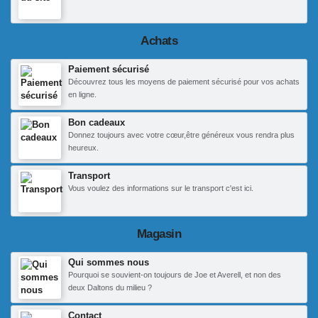
Achats
Paiement sécurisé
Découvrez tous les moyens de paiement sécurisé pour vos achats
en ligne.
Bon cadeaux
Donnez toujours avec votre cœur,être généreux vous rendra plus
heureux.
Transport
Vous voulez des informations sur le transport c'est ici.
Magasin
Qui sommes nous
Pourquoi se souvient-on toujours de Joe et Averell, et non des
deux Daltons du milieu ?
Contact