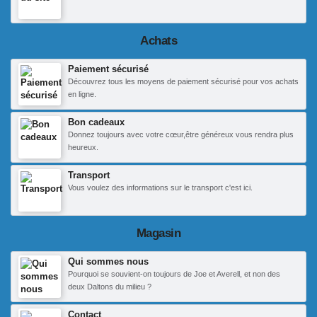
Achats
Paiement sécurisé
Découvrez tous les moyens de paiement sécurisé pour vos achats
en ligne.
Bon cadeaux
Donnez toujours avec votre cœur,être généreux vous rendra plus
heureux.
Transport
Vous voulez des informations sur le transport c'est ici.
Magasin
Qui sommes nous
Pourquoi se souvient-on toujours de Joe et Averell, et non des
deux Daltons du milieu ?
Contact