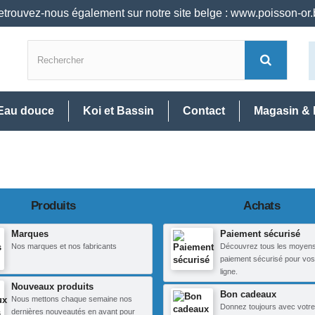
trouvez-nous également sur notre site belge : www.poisson-or
Eau douce
Koi et Bassin
Contact
Magasin & 
Produits
Achats
Marques
Paiement sécurisé
Nos marques et nos fabricants
Découvrez tous les moyen
paiement sécurisé pour vos
ligne.
Nouveaux produits
Bon cadeaux
Nous mettons chaque semaine nos
Donnez toujours avec votre
dernières nouveautés en avant pour