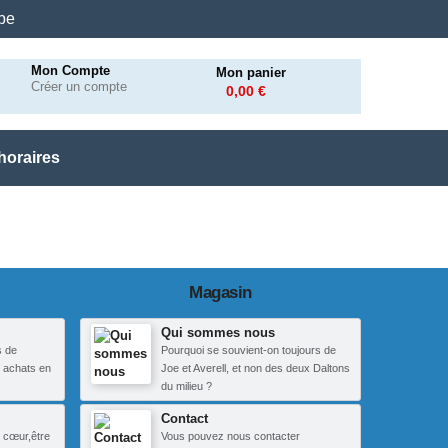
.be
Mon Compte
Mon panier
Créer un compte
0,00 €
horaires
Magasin
Qui sommes nous
s de
Pourquoi se souvient-on toujours de
 achats en
Joe et Averell, et non des deux Daltons
du milieu ?
Contact
 cœur,être
Vous pouvez nous contacter