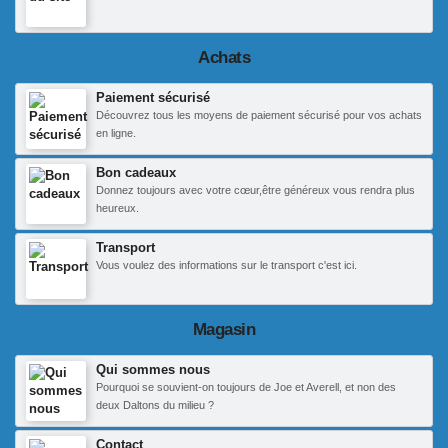
Achats
Paiement sécurisé
Découvrez tous les moyens de paiement sécurisé pour vos achats
en ligne.
Bon cadeaux
Donnez toujours avec votre cœur,être généreux vous rendra plus
heureux.
Transport
Vous voulez des informations sur le transport c'est ici.
Magasin
Qui sommes nous
Pourquoi se souvient-on toujours de Joe et Averell, et non des
deux Daltons du milieu ?
Contact