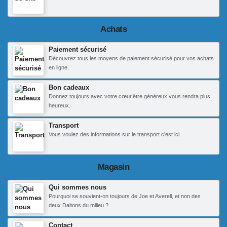
Achats
Paiement sécurisé
Découvrez tous les moyens de paiement sécurisé pour vos achats
en ligne.
Bon cadeaux
Donnez toujours avec votre cœur,être généreux vous rendra plus
heureux.
Transport
Vous voulez des informations sur le transport c'est ici.
Magasin
Qui sommes nous
Pourquoi se souvient-on toujours de Joe et Averell, et non des
deux Daltons du milieu ?
Contact