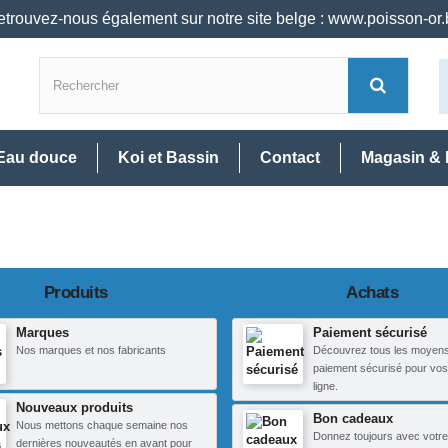
trouvez-nous également sur notre site belge : www.poisson-or
Eau douce
Koi et Bassin
Contact
Magasin & 
Produits
Achats
Marques
Paiement sécurisé
Nos marques et nos fabricants
Découvrez tous les moyen
paiement sécurisé pour vos
ligne.
Nouveaux produits
Bon cadeaux
Nous mettons chaque semaine nos
Donnez toujours avec votre
dernières nouveautés en avant pour