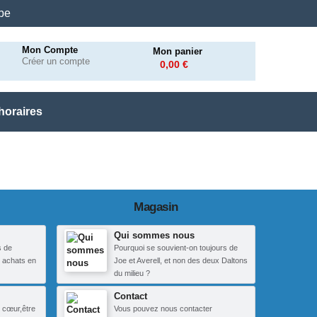
.be
Mon Compte
Mon panier
Créer un compte
0,00 €
horaires
Magasin
Qui sommes nous
s de
Pourquoi se souvient-on toujours de
 achats en
Joe et Averell, et non des deux Daltons
du milieu ?
Contact
 cœur,être
Vous pouvez nous contacter