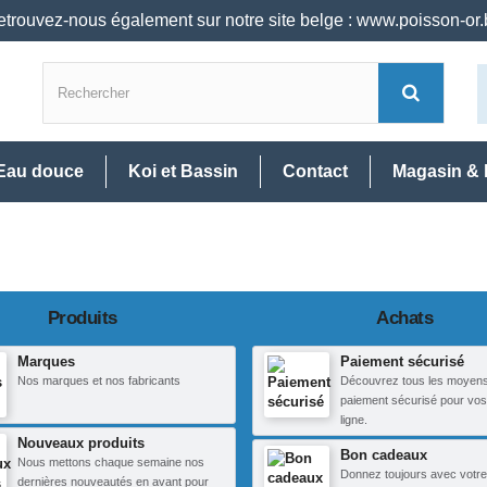
trouvez-nous également sur notre site belge : www.poisson-or
Eau douce
Koi et Bassin
Contact
Magasin & 
Produits
Achats
Marques
Paiement sécurisé
Nos marques et nos fabricants
Découvrez tous les moyen
paiement sécurisé pour vos
ligne.
Nouveaux produits
Bon cadeaux
Nous mettons chaque semaine nos
Donnez toujours avec votre
dernières nouveautés en avant pour