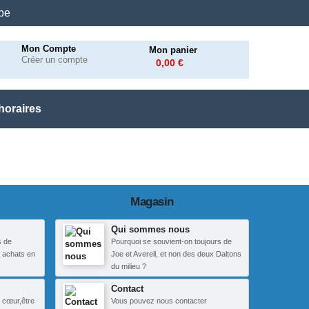
.be
Mon Compte
Mon panier
Créer un compte
0,00 €
horaires
Magasin
Qui sommes nous
s de
Pourquoi se souvient-on toujours de
 achats en
Joe et Averell, et non des deux Daltons
du milieu ?
Contact
 cœur,être
Vous pouvez nous contacter