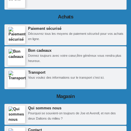
Achats
Paiement sécurisé
Découvrez tous les moyens de paiement sécurisé pour vos achats
en ligne.
Bon cadeaux
Donnez toujours avec votre cœur,être généreux vous rendra plus
heureux.
Transport
Vous voulez des informations sur le transport c'est ici.
Magasin
Qui sommes nous
Pourquoi se souvient-on toujours de Joe et Averell, et non des
deux Daltons du milieu ?
Contact