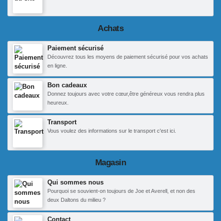
Achats
Paiement sécurisé
Découvrez tous les moyens de paiement sécurisé pour vos achats
en ligne.
Bon cadeaux
Donnez toujours avec votre cœur,être généreux vous rendra plus
heureux.
Transport
Vous voulez des informations sur le transport c'est ici.
Magasin
Qui sommes nous
Pourquoi se souvient-on toujours de Joe et Averell, et non des
deux Daltons du milieu ?
Contact