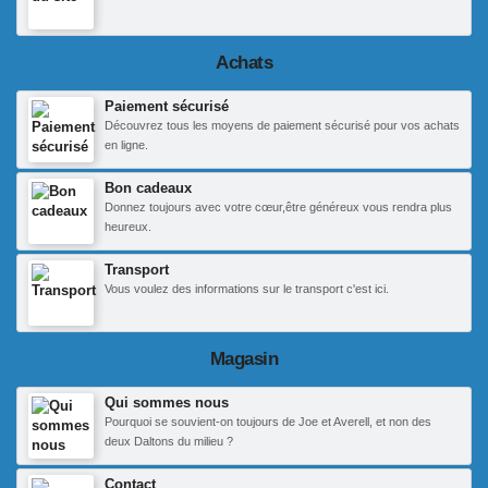
Achats
Paiement sécurisé
Découvrez tous les moyens de paiement sécurisé pour vos achats
en ligne.
Bon cadeaux
Donnez toujours avec votre cœur,être généreux vous rendra plus
heureux.
Transport
Vous voulez des informations sur le transport c'est ici.
Magasin
Qui sommes nous
Pourquoi se souvient-on toujours de Joe et Averell, et non des
deux Daltons du milieu ?
Contact