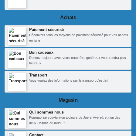
Achats
Paiement sécurisé
Découvrez tous les moyens de paiement sécurisé pour vos achats
en ligne.
Bon cadeaux
Donnez toujours avec votre cœur,être généreux vous rendra plus
heureux.
Transport
Vous voulez des informations sur le transport c'est ici.
Magasin
Qui sommes nous
Pourquoi se souvient-on toujours de Joe et Averell, et non des
deux Daltons du milieu ?
Contact